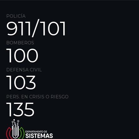
POLICÍA
911/
101
BOMBEROS
100
DEFENSA CIVIL
103
PERS. EN CRISIS O RIESGO
135