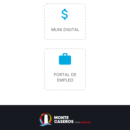
attach_money
MUNI DIGITAL
work
PORTAL DE
EMPLEO