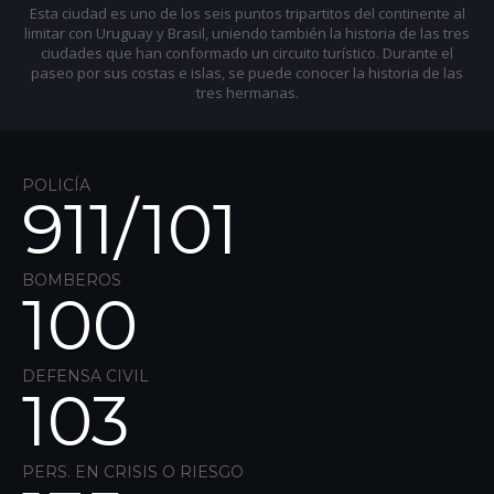
Esta ciudad es uno de los seis puntos tripartitos del continente al
limitar con Uruguay y Brasil, uniendo también la historia de las tres
ciudades que han conformado un circuito turístico. Durante el
paseo por sus costas e islas, se puede conocer la historia de las
tres hermanas.
POLICÍA
911/
101
BOMBEROS
100
DEFENSA CIVIL
103
PERS. EN CRISIS O RIESGO