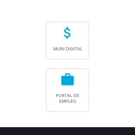
attach_money
MUNI DIGITAL
work
PORTAL DE
EMPLEO