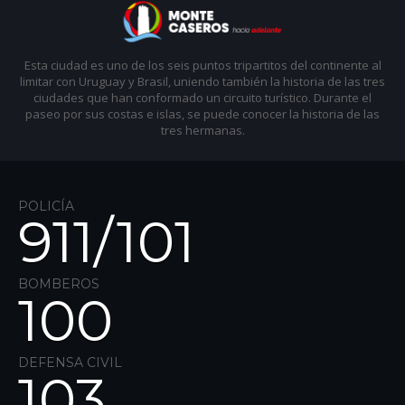
Esta ciudad es uno de los seis puntos tripartitos del continente al
limitar con Uruguay y Brasil, uniendo también la historia de las tres
ciudades que han conformado un circuito turístico. Durante el
paseo por sus costas e islas, se puede conocer la historia de las
tres hermanas.
POLICÍA
911/
101
BOMBEROS
100
DEFENSA CIVIL
103