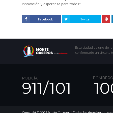
innovación y esperanza para todos".
Facebook
Twitter
Esta ciudad es uno de los
conformado un circuito t
BOMBERO
POLICÍA
911/
101
10
Copyright ©
2026
Monte Caseros
| Todos los derechos reserv