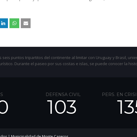
 seis puntos tripartitos del continente al limitar con Uruguay y Brasil, un
urístico. Durante el paseo por sus costas e islas, se puede conocer la hist
S
DEFENSA CIVIL
PERS. EN CRIS
0
103
13
ados |
Municipalidad de Monte Caseros